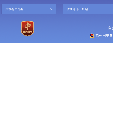
国家有关部委
省商务部门网站
主
藏公网安备 5