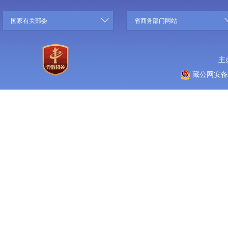
国家有关部委
省商务部门网站
主
藏公网安备 5