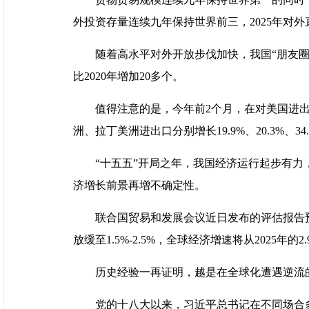
外投资存量连续九年保持世界前三，2025年对外直接
随着高水平对外开放步伐加快，我国“朋友圈
比2020年增加20多个。
值得注意的是，今年前2个月，在对美国进出
洲、拉丁美洲进出口分别增长19.9%、20.3%、34.2
“十五五”开局之年，我国经济运行起步有
济增长前景再增不确定性。
联合国贸易和发展会议近日发布的评估报告预计
放缓至1.5%-2.5%，全球经济增速将从2025年的2.
历史经验一再证明，越是在全球化遭遇逆流
党的十八大以来，习近平总书记在不同场合