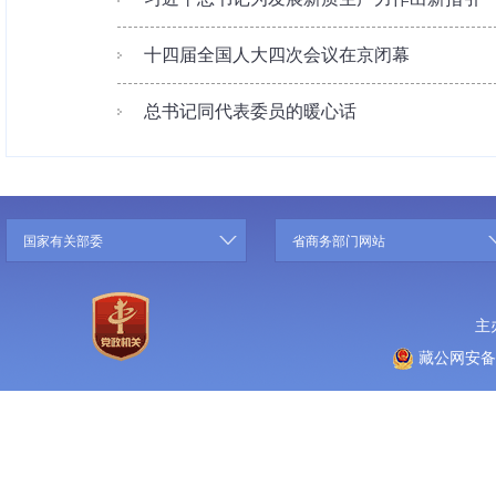
十四届全国人大四次会议在京闭幕
总书记同代表委员的暖心话
国家有关部委
省商务部门网站
主
藏公网安备 5