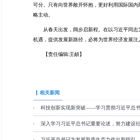
可分。只有向世界敞开怀抱，更好利用国际国内
略主动。
从春天出发，阔步启新程。在以习近平同志
机遇，提供发展新路径，必将为世界经济发展注
【责任编辑:王頔】
相关新闻
科技创新实现新突破——学习贯彻习近平总书记
深入学习习近平总书记重要论述，努力建设
习近平总书记为发展新质生产力作出新指引