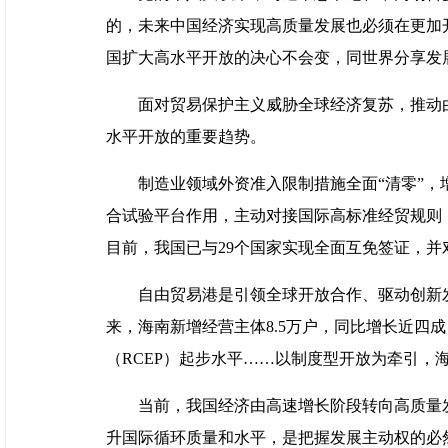
的，未来中国经济实现高质量发展也必须在更加开
国扩大高水平开放的决心不会变，同世界分享发
面对贸易保护主义威胁全球经济复苏，推动
水平开放的重要趋势。
制造业领域外资准入限制措施全面“清零”，
合试验平台作用，主动对接国际高标准经贸规则；
目前，我国已与29个国家实现全面互免签证，并对
自由贸易港是引领全球开放合作、驱动创新发
来，海南新增经营主体8.5万户，同比增长近四成
（RCEP）起步水平……以制度型开放为牵引，
当前，我国经济由高速增长阶段转向高质量
升国际循环质量和水平，是把握发展主动权的必