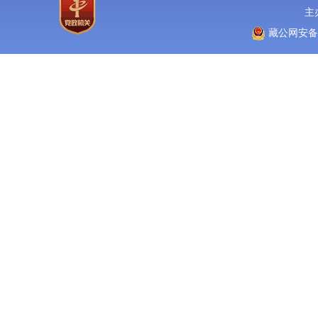
主
藏公网安备 5