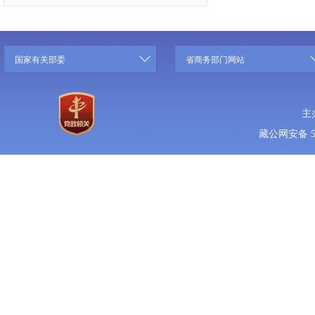
国家有关部委
省商务部门网站
主
藏公网安备 5