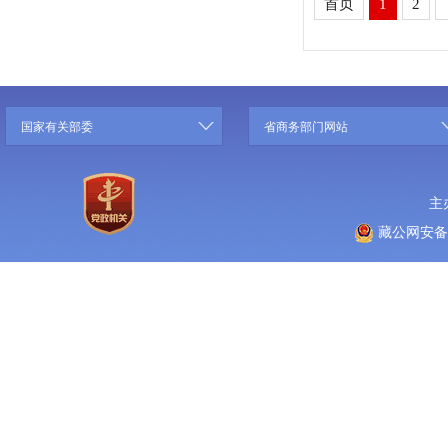
首页
1
2
国家有关部委
省商务部门网站
主
藏公网安备 5