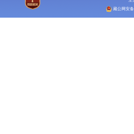
主
藏公网安备 5