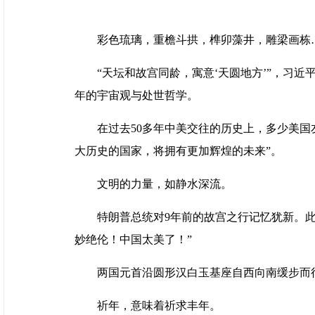
彩色琉璃，重檐斗拱，榫卯藻井，雕梁画栋…
“天坛和故宫同龄，寓意‘天圆地方’”，习
年的宇宙观与处世哲学。
在过去50多年中美交往的历史上，多少美
大历史的国家，将拥有更加辉煌的未来”。
文明的力量，如静水深流。
特朗普总统对9年前的故宫之行记忆犹新。
妙绝伦！中国太美了！”
两国元首沿圆形汉白玉基座自西向南缓步而
祈年，意味着祈求丰年。