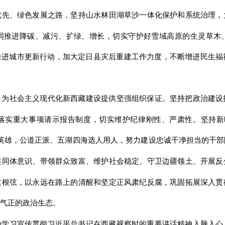
优先、绿色发展之路，坚持山水林田湖草沙一体化保护和系统治理，
同推进降碳、减污、扩绿、增长，切实守护好雪域高原的生灵草木
推进城市更新行动，加大定日县灾后重建工作力度，不断增进民生
，为社会主义现代化新西藏建设提供坚强组织保证。坚持把政治建设
落实重大事项请示报告制度，切实维护纪律刚性、严肃性。坚持新
英雄，公道正派、五湖四海选人用人，努力建设忠诚干净担当的干
共同体意识、带领群众致富、维护社会稳定、守卫边疆领土、开展反
这根弦，以永远在路上的清醒和坚定正风肃纪反腐，巩固拓展深入贯
气正的政治生态。
动学习宣传贯彻习近平总书记在西藏视察时的重要讲话精神入脑入心