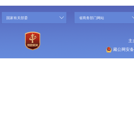
国家有关部委
省商务部门网站
主
藏公网安备 5