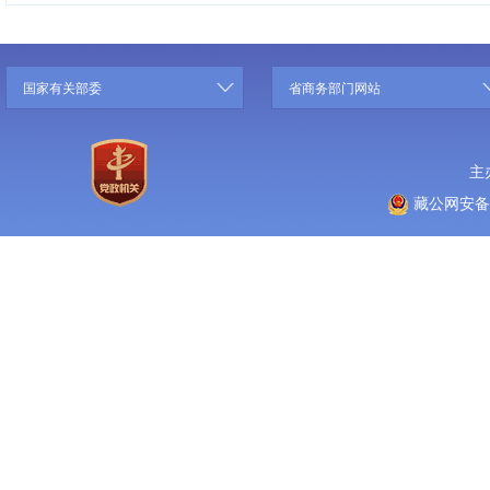
国家有关部委
省商务部门网站
主
藏公网安备 5