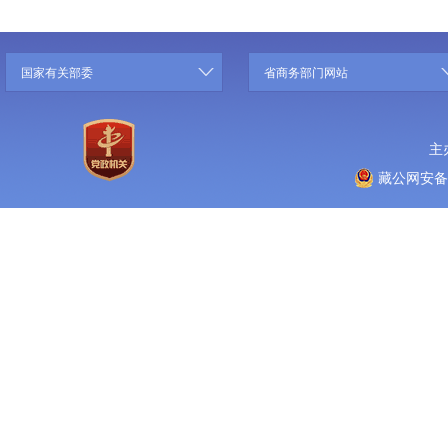
国家有关部委
省商务部门网站
主
藏公网安备 5