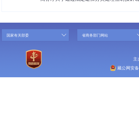
国家有关部委
省商务部门网站
主
藏公网安备 5