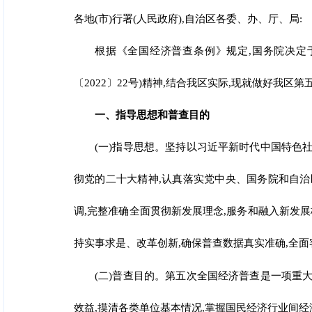
各地(市)行署(人民政府),自治区各委、办、厅、局:
根据《全国经济普查条例》规定,国务院决定
〔2022〕22号)精神,结合我区实际,现就做好我区第
一、指导思想和普查目的
(一)指导思想。坚持以习近平新时代中国特色
彻党的二十大精神,认真落实党中央、国
务院和自治
调,完整准确全面贯彻新发展理念,服务和融入新发展
持实事求是、改革创新,确保普查数据真实准确,全面
(二)普查目的。第五次全国经济普查是一项重
效益,摸清各类单位基本情况,掌握国民经济行业间