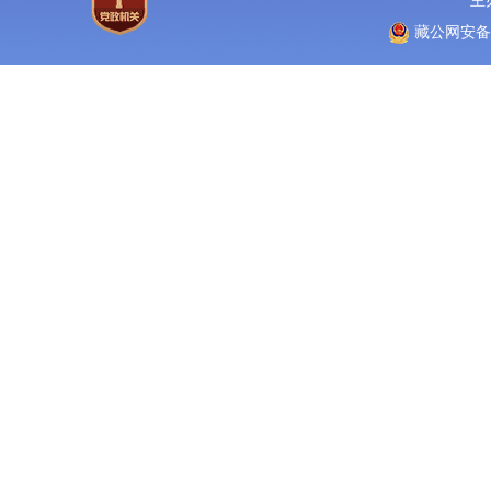
主
藏公网安备 5