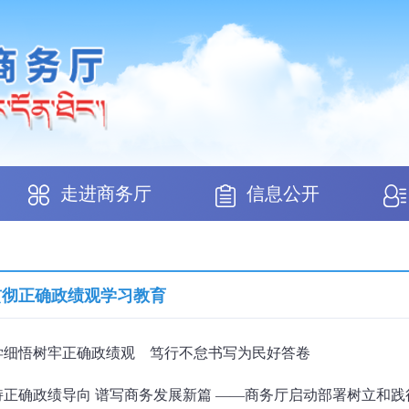
走进商务厅
信息公开
贯彻正确政绩观学习教育
学细悟树牢正确政绩观 笃行不怠书写为民好答卷