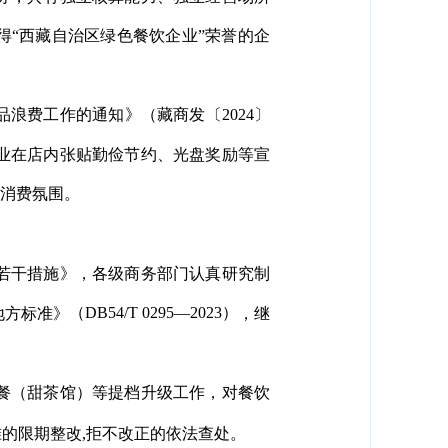
得“西藏自治区绿色餐饮企业”荣誉的企
品浪费工作的通知》（藏商发〔2024〕
业在店内张贴勤俭节约、光盘奖励等宣
约消费氛围。
若干措施》，各级商务部门认真研究制
（DB54/T 0295—2023）
地方标准》
，继
餐（甜茶馆）等提档升级工作，对餐饮
的限期整改,拒不改正的依法查处。