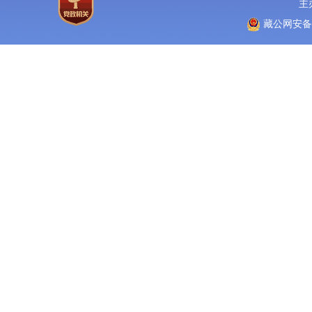
主
藏公网安备 5