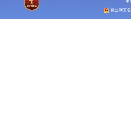
主
藏公网安备 5